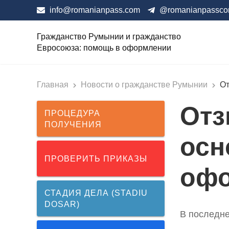
info@romanianpass.com
@romanianpassc
Гражданство Румынии и гражданство
Евросоюза: помощь в оформлении
Главная
Новости о гражданстве Румынии
От
Отз
ПРОЦЕДУРА
ПОЛУЧЕНИЯ
осн
ПРОВЕРИТЬ ПРИКАЗЫ
офо
СТАДИЯ ДЕЛА (STADIU
DOSAR)
В последне