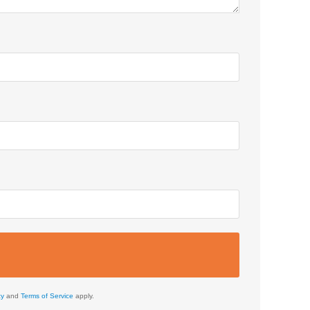
cy
and
Terms of Service
apply.