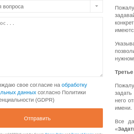
я вопроса
Пожал
задава
конкре
имеются
Указы
позво
нужном
Третье
рждаю свое согласие на
обработку
Пожалу
альных данных
согласно Политики
задать
енциальности (GDPR)
него о
имени.
Все да
«
Задат