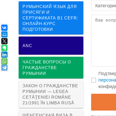
Категори
РУМЫНСКИЙ ЯЗЫК ДЛЯ
ПРИСЯГИ И
СЕРТИФИКАТА B1 CEFR:
ОНЛАЙН-КУРС
ПОДГОТОВКИ
ANC
ЧАСТЫЕ ВОПРОСЫ О
ГРАЖДАНСТВЕ
Подтве
РУМЫНИИ
персон
ЗАКОН О ГРАЖДАНСТВЕ
конфид
РУМЫНИИ — LEGEA
CETĂŢENIEI ROMÂNE
21/1991 ÎN LIMBA RUSĂ
ШЕНГЕНСКАЯ ВИЗА В