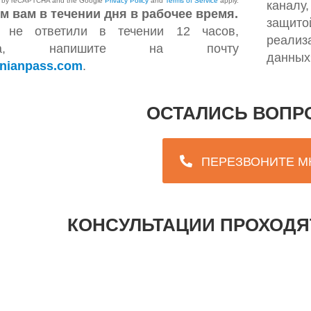
ted by reCAPTCHA and the Google
Privacy Policy
and
Terms of Service
apply.
каналу
м вам в течении дня в рабочее время.
защито
 не ответили в течении 12 часов,
реали
йста, напишите на почту
данных
nianpass.com
.
ОСТАЛИСЬ ВОПР
ПЕРЕЗВОНИТЕ М
КОНСУЛЬТАЦИИ ПРОХОДЯТ