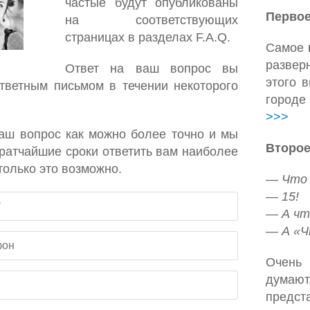
частые будут опубликованы
Перво
на соответствующих
страницах в разделах F.A.Q.
Самое
развер
Ответ на ваш вопрос вы
этого 
тветным письмом в течении некоторого
городе
>>>
аш вопрос как можно более точно и мы
Второ
ратчайшие сроки ответить вам наиболее
 только это возможно.
— Что 
— 15!
— А чт
— А «Ч
Очень
думают
предст