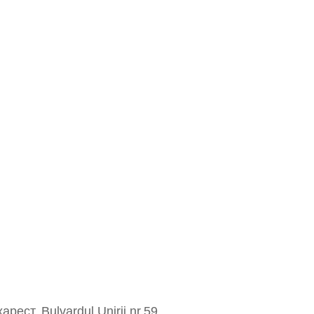
арест, Bulvardul Unirii nr.59