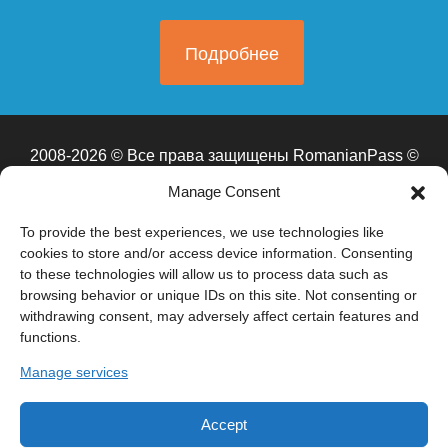
Подробнее
2008-2026 © Все права защищены RomanianPass ©
Бухарест, Бульвар Союза д.59
Manage Consent
Работаем и проводим встречи в Бухаресте, Кишиневе,
Москве (ЦАО, САО, СВАО, ВАО, ЮВАО, ЮАО, ЮЗАО,
To provide the best experiences, we use technologies like
ЗАО, СЗАО, ЗелАО), Санкт-Перербурге, Сочи
cookies to store and/or access device information. Consenting
to these technologies will allow us to process data such as
browsing behavior or unique IDs on this site. Not consenting or
*RomanianPass
— это информационно-консультационная платформа.
withdrawing consent, may adversely affect certain features and
Мы не являемся адвокатами и не оказываем юридических услуг в
functions.
смысле закона №51/1995. Мы не подаем документы от имени
клиентов, не представляем их в государственных органах и не
Manage services
гарантируем получение гражданства. Все решения принимает
Национальное управление по гражданству Румынии (ANC) в
соответствии с законом №21/1991.
*Внимание:
сайт находится в
процессе обновления и редактирования. Некоторые разделы могут
Accept
содержать устаревшие или неполные сведения. Актуальной