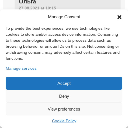
Ольга
27.08.2021 at 10:15
Manage Consent
Да, мой постоянный номер вышел в приказ
29 июня. И мне пришло официальное
To provide the best experiences, we use technologies like
бумажное письмо из ANC с синей печатью.
cookies to store and/or access device information. Consenting
Только в нем нет даты присяги. Насколько я
to these technologies will allow us to process data such as
понимаю, ее назначают дополнительно? Как
browsing behavior or unique IDs on this site. Not consenting or
ее узнать?
withdrawing consent, may adversely affect certain features and
functions.
Спасибо
Manage services
Ответить
Accept
Deny
Виталий
27.08.2021 at 21:36
View preferences
Доброго дня.
Cookie Policy