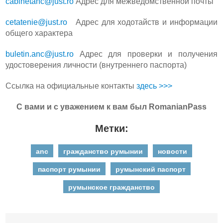
cabinetanc@just.ro
Адрес для межведомственной почты
cetatenie@just.ro
Адрес для ходотайств и информации
общего характера
buletin.anc@just.ro
Адрес для проверки и получения
удостоверения личности (внутреннего паспорта)
Ссылка на официальные контакты
здесь >>>
С вами и с уважением к вам был RomanianPass
Метки:
anc
гражданство румынии
новости
паспорт румынии
румынский паспорт
румынское гражданство