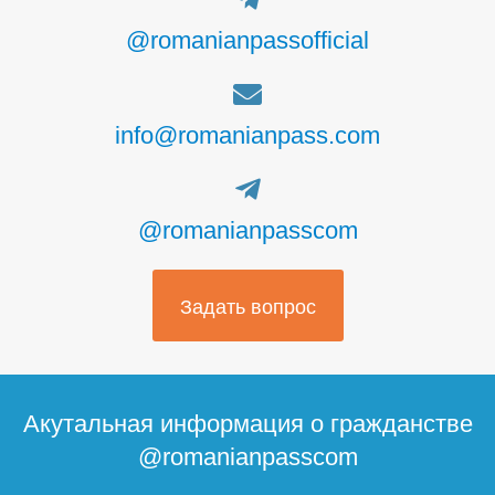
@romanianpassofficial
info@romanianpass.com
@romanianpasscom
Задать вопрос
Акутальная информация о гражданстве
@romanianpasscom