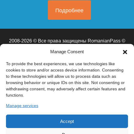
Подробнее
2008-2026 © Все права защищены RomanianPass ©
Бухарест, Бульвар Союза д.59
Manage Consent
Работаем и проводим встречи в Бухаресте, Кишиневе,
Москве (ЦАО, САО, СВАО, ВАО, ЮВАО, ЮАО, ЮЗАО,
To provide the best experiences, we use technologies like
ЗАО, СЗАО, ЗелАО), Санкт-Перербурге, Сочи
cookies to store and/or access device information. Consenting
to these technologies will allow us to process data such as
browsing behavior or unique IDs on this site. Not consenting or
*RomanianPass
— это информационно-консультационная платформа.
withdrawing consent, may adversely affect certain features and
Мы не являемся адвокатами и не оказываем юридических услуг в
functions.
смысле закона №51/1995. Мы не подаем документы от имени
клиентов, не представляем их в государственных органах и не
Manage services
гарантируем получение гражданства. Все решения принимает
Национальное управление по гражданству Румынии (ANC) в
соответствии с законом №21/1991.
*Внимание:
сайт находится в
процессе обновления и редактирования. Некоторые разделы могут
Accept
содержать устаревшие или неполные сведения. Актуальной
считается только информация, предоставленная по телефону.