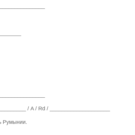
________________
________
________________
_______ / A / Rd / ____________________
ь Румынии.