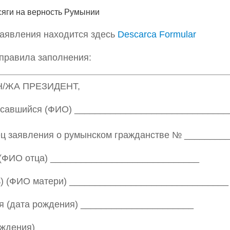
сяги на верность Румынии
аявления находится здесь
Descarca Formular
правила заполнения:
/ЖА ПРЕЗИДЕНТ,
савшийся (ФИО) ______________________________
 заявления о румынском гражданстве № __________
 (ФИО отца) _____________________________
ь) (ФИО матери) _______________________________
я (дата рождения) ______________________
ождения) ______________________________