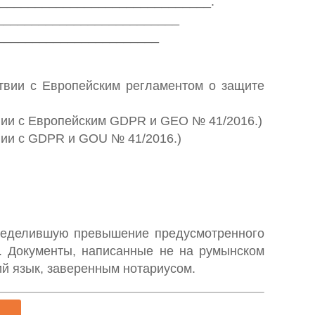
________________________________.
___________________________
________________________
ствии с Европейским регламентом о защите
твии с Европейским GDPR и GEO № 41/2016.)
вии с GDPR и GOU № 41/2016.)
пределившую превышение предусмотренного
. Документы, написанные не на румынском
ий язык, заверенным нотариусом.