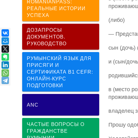
ROMANIANPASS:
проживающи
РЕАЛЬНЫЕ ИСТОРИИ
УСПЕХА
(либо)
ДОЗАПРОСЫ
— Представ
ДОКУМЕНТОВ.
РУКОВОДСТВО
сын (дочь)
РУМЫНСКИЙ ЯЗЫК ДЛЯ
и (сын/доч
ПРИСЯГИ И
СЕРТИФИКАТА B1 CEFR:
родившийс
ОНЛАЙН-КУРС
ПОДГОТОВКИ
в (место р
проживающи
ANC
владелец з
ЧАСТЫЕ ВОПРОСЫ О
Прошу одоб
ГРАЖДАНСТВЕ
РУМЫНИИ