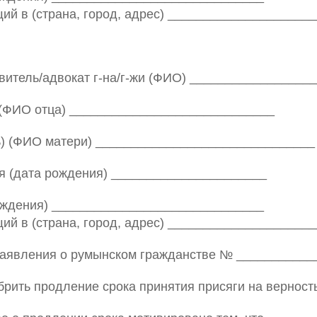
й в (страна, город, адрес) ____________________
итель/адвокат г-на/г-жи (ФИО) _________________
 (ФИО отца) _____________________________
ь) (ФИО матери) _______________________________
я (дата рождения) ______________________
ождения) ______________________________
й в (страна, город, адрес) ____________________
аявления о румынском гражданстве № _____________
рить продление срока принятия присяги на верност