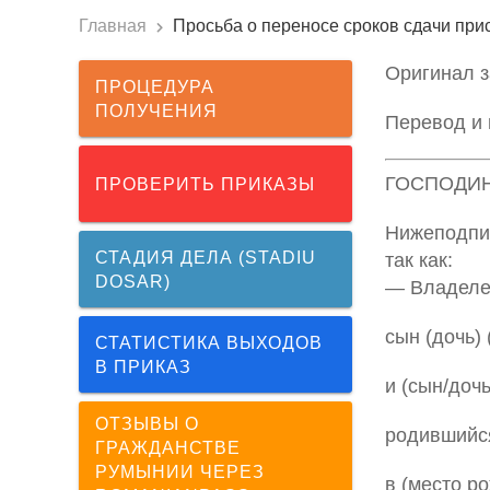
Главная
Просьба о переносе сроков сдачи при
Оригинал з
ПРОЦЕДУРА
ПОЛУЧЕНИЯ
Перевод и 
ГОСПОДИН
ПРОВЕРИТЬ ПРИКАЗЫ
Нижеподпи
СТАДИЯ ДЕЛА (STADIU
так как:
DOSAR)
— Владелец
сын (дочь)
СТАТИСТИКА ВЫХОДОВ
В ПРИКАЗ
и (сын/доч
ОТЗЫВЫ О
родившийс
ГРАЖДАНСТВЕ
РУМЫНИИ ЧЕРЕЗ
в (место р