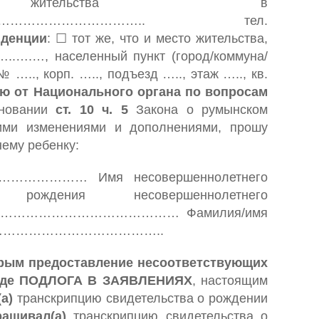
жительства в
………………………………….. тел.
нденции
: ☐ тот же, что и место жительства,
….…, населенный пункт (город/коммуна/
п. ….., подъезд ….., этаж ….., кв.
ю от Национального органа по вопросам
новании
ст. 10 ч. 5
Закона о румынском
ими изменениями и дополнениями, прошу
ему ребенку:
…………………… Имя несовершеннолетнего
ения несовершеннолетнего
…………………………………… Фамилия/имя
и ……………………………………..
торым предоставление несоответствующих
 виде ПОДЛОГА В ЗАЯВЛЕНИЯХ
, настоящим
а)
транскрипцию свидетельства о рождении
рашивал(а)
транскрипцию свидетельства о