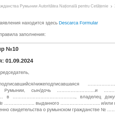
данства Румынии Autoritătea Națională pentru Cetățenie
аявления находится здесь
Descarca Formular
правила заполнения:
яр №10
: 01.09.2024
редседатель,
подписавшийся/нижеподписавшаяся …
ин Румынии, сын/дочь …………………….и ……
 ………………………………….., владелец документа,
 ……………….. выданного …………………….. и/или 
твенно свидетельства о румынском граждан