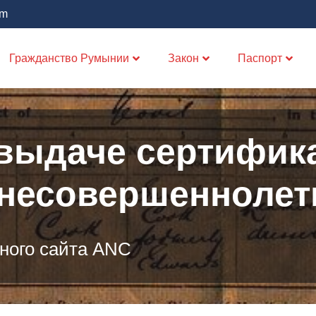
om
Гражданство Румынии
Закон
Паспорт
выдаче сертифика
несовершеннолетн
ного сайта ANC