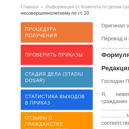
Главная
Информация от Комитета по делам граж
несовершеннолетнему по ст. 10
Оригинал з
ПРОЦЕДУРА
ПОЛУЧЕНИЯ
Перевод и 
Формул
ПРОВЕРИТЬ ПРИКАЗЫ
Редакция
СТАДИЯ ДЕЛА (STADIU
DOSAR)
Господин П
Я, ниже
СТАТИСТИКА ВЫХОДОВ
граждан
В ПРИКАЗ
……………… в
………….. №
ОТЗЫВЫ О
соответс
ГРАЖДАНСТВЕ