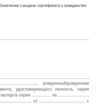
Заявление о выдаче сертификата о гражданстве
…………………………………………………………………..,
………………………, рожденный/рожденная
 удостоверяющего личность, серия
паспорта серия ………..… №…………………..
стве № ………………………. от …………………………… с