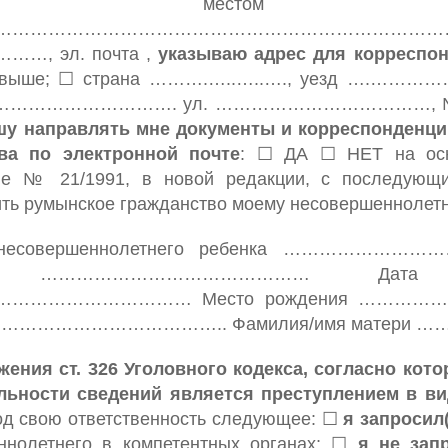
кущим местом 
……………………………………………………………
…, эл. почта ,
указываю адрес для корреспо
 выше; ☐ страна ……….…..…..…., уезд ….……………..
…………………………. ул. ………………………………, № ….., кор
шу направлять мне документы и корреспонденци
ва по электронной почте
: ☐ ДА ☐ НЕТ на ос
ве № 21/1991, в новой редакции, с последующ
ть румынское гражданство моему несовершеннолетн
 несовершеннолетнего ребенка ……………………
ка ……………………………………… Дата рожд
………………………… Место рождения ……………
………………………………….. Фамилия/имя матер
жения ст. 326 Уголовного кодекса, согласно ко
ельности сведений является преступлением в
од свою ответственность следующее: ☐
я запросил(
ннолетнего в компетентных органах; ☐
я не зап