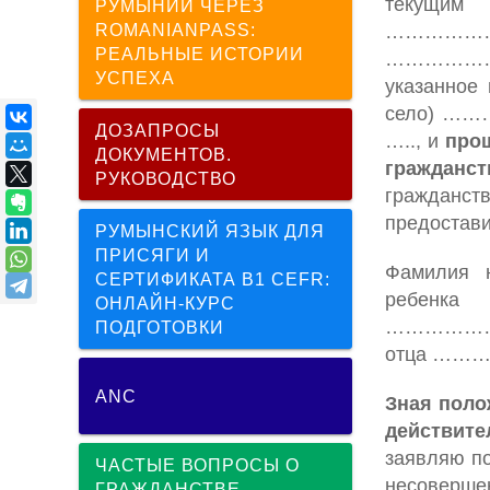
те
РУМЫНИИ ЧЕРЕЗ
ROMANIANPASS:
……………
РЕАЛЬНЫЕ ИСТОРИИ
…………………
УСПЕХА
указанное
село) ……
ДОЗАПРОСЫ
….., и
про
ДОКУМЕНТОВ.
гражданст
РУКОВОДСТВО
гражданст
предостави
РУМЫНСКИЙ ЯЗЫК ДЛЯ
ПРИСЯГИ И
Фамилия
СЕРТИФИКАТА B1 CEFR:
ребен
ОНЛАЙН-КУРС
………………
ПОДГОТОВКИ
отца ……
ANC
Зная поло
действит
заявляю п
ЧАСТЫЕ ВОПРОСЫ О
несоверше
ГРАЖДАНСТВЕ