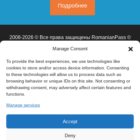
Подробнее
2008-2026 © Все права защищены RomanianPass ©
Бухарест, Бульвар Союза д.59
Manage Consent
Работаем и проводим встречи в Бухаресте, Кишиневе,
Москве (ЦАО, САО, СВАО, ВАО, ЮВАО, ЮАО, ЮЗАО,
To provide the best experiences, we use technologies like
ЗАО, СЗАО, ЗелАО), Санкт-Перербурге, Сочи
cookies to store and/or access device information. Consenting
to these technologies will allow us to process data such as
browsing behavior or unique IDs on this site. Not consenting or
*RomanianPass
— это информационно-консультационная платформа.
withdrawing consent, may adversely affect certain features and
Мы не являемся адвокатами и не оказываем юридических услуг в
functions.
смысле закона №51/1995. Мы не подаем документы от имени
клиентов, не представляем их в государственных органах и не
Manage services
гарантируем получение гражданства. Все решения принимает
Национальное управление по гражданству Румынии (ANC) в
соответствии с законом №21/1991.
*Внимание:
сайт находится в
процессе обновления и редактирования. Некоторые разделы могут
Accept
содержать устаревшие или неполные сведения. Актуальной
считается только информация, предоставленная по телефону.
Deny
Администрация сайта не несёт ответственности за возможные