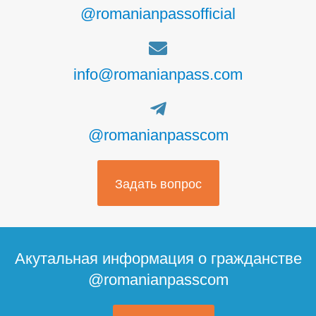
@romanianpassofficial
info@romanianpass.com
@romanianpasscom
Задать вопрос
Акутальная информация о гражданстве
@romanianpasscom